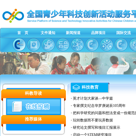
首 页
文件通知
新闻报道
品牌项目
国际交流
科技教育
科教导读
英才计划大家谈—中学篇
专家撰文纪念华罗庚诞辰105周年
把科学研究的问题和想法变成一份规范
推荐媒体
玩转数据而不要玩弄数据
研究论文撰写和项目汇报展示
启动一个STEM研究项目