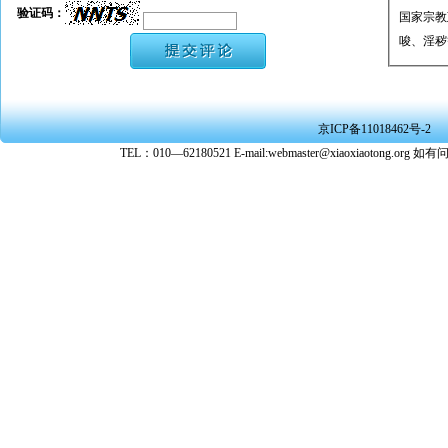
验证码：
国家宗教
唆、淫秽
★ 承担
或刑事法
★ 在本
京ICP备11018462号-2
转载、引
TEL：010—62180521 E-mail:webmaster@xiaoxiaoto
★ 参与
款。