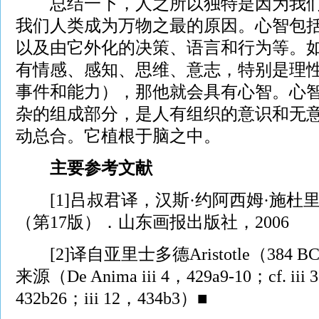
总结一下，人之所以独特是因为我们
我们人类成为万物之最的原因。心智包
以及由它外化的决策、语言和行为等。
有情感、感知、思维、意志，特别是理
事件和能力），那他就会具有心智。心
杂的组成部分，是人有组织的意识和无
动总合。它植根于脑之中。
主要参考文献
[1]吕叔君译，汉斯·约阿西姆·施杜
（第17版）．山东画报出版社，2006
[2]译自亚里士多德Aristotle（384 B
来源（De Anima iii 4，429a9-10；cf. iii 
432b26；iii 12，434b3）■