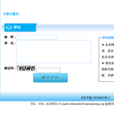
文章主题词：
评论
称 呼：
评论须
评 论：
★ 在本
律、真实
有关法律
★ 请勿
验证码：
国家宗教
唆、淫秽
★ 承担
或刑事法
★ 在本
京ICP备11018462号-2
转载、引
TEL：010—62180521 E-mail:webmaster@xiaoxiaoto
★ 参与
款。