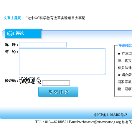
文章主题词：
“做中学”科学教育改革实验项目大事记
评论
称 呼：
评论须
评 论：
★ 在本
律、真实
有关法律
★ 请勿
验证码：
国家宗教
唆、淫秽
★ 承担
或刑事法
★ 在本
京ICP备11018462号-2
转载、引
TEL：010—62180521 E-mail:webmaster@xiaoxiaoto
★ 参与
款。