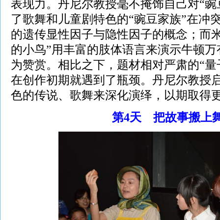
表现力。丹尼尔教授毫不掩饰自己对“豌
了歌舞和儿童剧特色的“豌豆家族”在冲
的遗传显性因子与隐性因子的概念；而米
的小鸟”用丰富的肢体语言来演示牛顿万
为赞赏。相比之下，题材相对严肃的“量子
在创作初期就遇到了瓶颈。丹尼尔教授
色的传说、歌舞来深化演绎，以期取得
第4天 把故事搬上