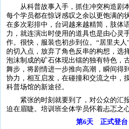
从科普故事入手，抓住冲突构造剧本
每个学员都在惊讶感叹之余以更饱满的
在多次彩排中，台词越来越精简，肢体
力，就连演出时使用的道具也是由心灵
作。很快，服装也初步到位。“居里夫人
的切入点，放弃了角色反串的构想，选
泡沫制成的矿石体现出镭的独有特色，
舞步，将剧情进一步推向高潮，瞬间得
协力，相互启发，在碰撞和交流之中，
科普场馆的新途径。
紧张的时刻就要到了，对公众的汇报
迫在眉睫。培训班全体学员怀着忐忑之
第6天 正式登台