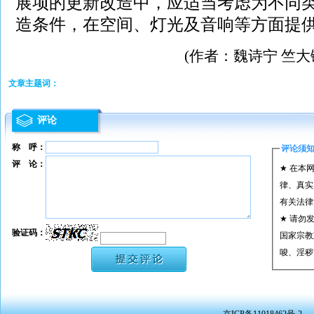
展项的更新改造中，应适当考虑为不同
造条件，在空间、灯光及音响等方面提供
(作者：魏诗宁 竺大
文章主题词：
评论
称 呼：
评论须
评 论：
★ 在本
律、真实
有关法律
★ 请勿
验证码：
国家宗教
唆、淫秽
★ 承担
或刑事法
★ 在本