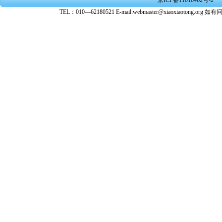
京ICP备11018462号-2
转载、引
TEL：010—62180521 E-mail:webmaster@xiaoxiaoto
★ 参与
款。