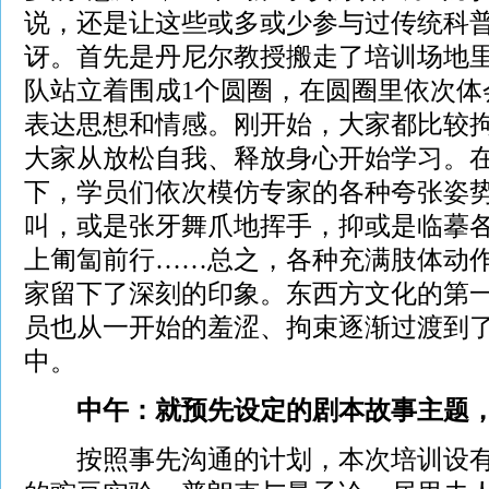
说，还是让这些或多或少参与过传统科
讶。首先是丹尼尔教授搬走了培训场地
队站立着围成1个圆圈，在圆圈里依次体
表达思想和情感。刚开始，大家都比较
大家从放松自我、释放身心开始学习。
下，学员们依次模仿专家的各种夸张姿
叫，或是张牙舞爪地挥手，抑或是临摹
上匍匐前行……总之，各种充满肢体动
家留下了深刻的印象。东西方文化的第
员也从一开始的羞涩、拘束逐渐过渡到
中。
中午：就预先设定的剧本故事主题，
按照事先沟通的计划，本次培训设有