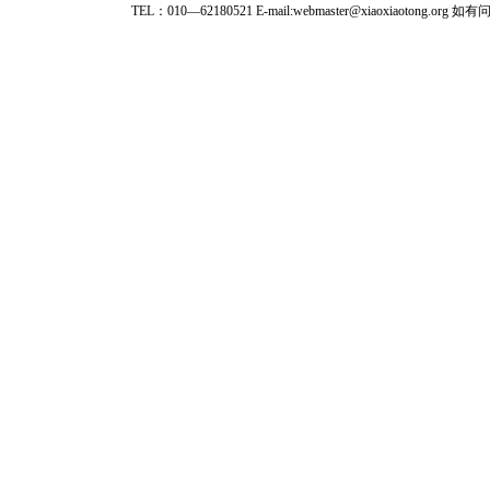
TEL：010—62180521 E-mail:webmaster@xiaoxiaoto
★ 参与
款。