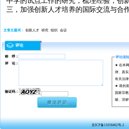
中学的试点工作的研究，梳理经验，创
三，加强创新人才培养的国际交流与合
文章主题词：
创新人才
研究
组织
会议
评论
称 呼：
评论须
评 论：
★ 在本
律、真实
有关法律
★ 请勿
验证码：
国家宗教
唆、淫秽
★ 承担
或刑事法
★ 在本
京ICP备11018462号-2
转载、引