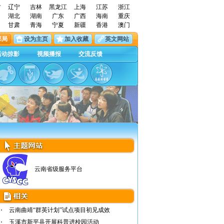
古
辽宁
吉林
黑龙江
上海
江苏
浙江
湖北
湖南
广东
广西
海南
重庆
甘肃
青海
宁夏
新疆
香港
澳门
邮局
设为主页
加入收藏
英文网站
活动掠影
视频播报
交流反馈
云南省级服务平台
云南曲靖“群英计划”试点项目初见成效
玉溪市新平县开展科普进校园活动