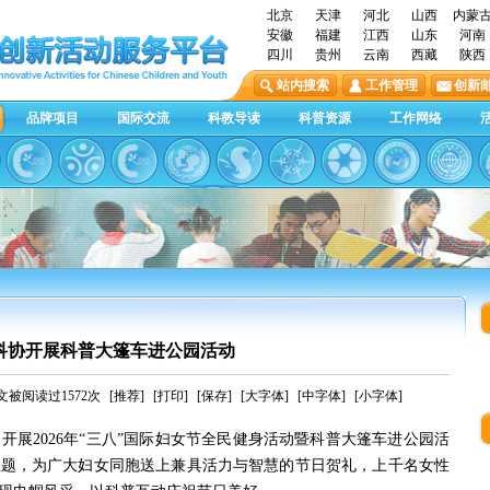
北京
天津
河北
山西
内蒙
安徽
福建
江西
山东
河南
四川
贵州
云南
西藏
陕西
站内搜索
工作管理
创新
品牌项目
国际交流
科教导读
科普资源
工作网络
科协开展科普大篷车进公园活动
文被阅读过1572次
[推荐]
[打印]
[保存]
[大字体]
[中字体]
[小字体]
开展2026年“三八”国际妇女节全民健身活动暨科普大篷车进公园活
主题，为广大妇女同胞送上兼具活力与智慧的节日贺礼，上千名女性