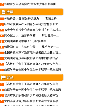
鼓励青少年创新实践 营造青少年创新氛围
体验科普大餐 感受科技魅力 ——西盟县科协认真组织开展科普知识进校园活动
昭通市代表队在全国青少年科技教育创新大赛创历史佳绩！
省青少年科技中心应邀参加剑川县科协农村青少年校外教育项目工作总结表彰会
同心聚山大，逐梦科学营 ——屏边县第一中学学生参加山大科学营
文山州40名高中学子“云游”科学营
缘聚国科大，共筑科学梦 ——昆明市第一中学学生参加国科大云上科学营
全国科技专家和致富能手进云南文山壮乡苗寨科技下乡活动专题报道（3）
文山州对青少年科技创新大赛中的抄袭作品作出严肃处理
【高校科学营】玉溪市举办2026年青少年高校科学营营前培训会
曲靖学子在全国中学生生物学联赛中稳步出彩
【高校科学营】玉溪市举办2026年青少年高校科学营营前培训会
曲靖学子在全国中学生生物学联赛中稳步出彩
普洱市代表队在省青少年科技创新大赛中斩获74个奖项
泸西县在省青少年科技创新大赛中荣获多项荣誉