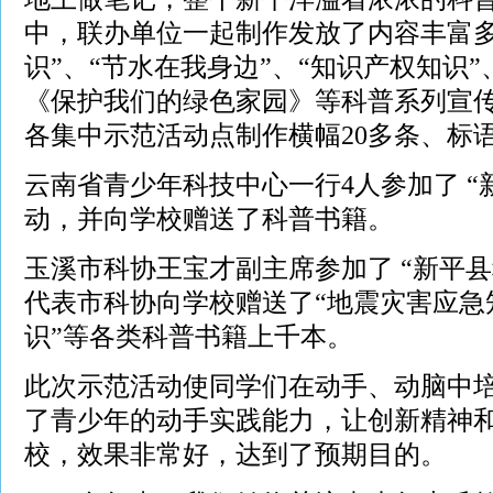
中，联办单位一起制作
发放了内容丰富
识”、“节水在我身边”、“知识产权知识
《保护我们的绿色家园》等科普系列宣
各
集中示范活动点
制作横幅
20
多条、标
云南省青少年科技中心一行
4
人参加了 
动，并向学校赠送了科普书籍。
玉溪市科协王宝才副主席参加了
“新平
代表市科协向学校赠送了
“地震灾害应急
识”等
各类科普书籍上千本。
此次示范活动
使同学们在动手、动脑中
了青少年的动手实践能力，让创新精神
校，效果非常好，达到了预期目的。