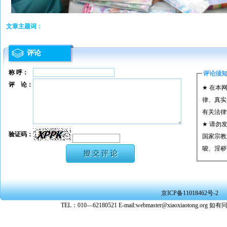
文章主题词：
评论
称 呼：
评论须
评 论：
★ 在本
律、真实
有关法律
★ 请勿
验证码：
国家宗教
唆、淫秽
★ 承担
或刑事法
★ 在本
京ICP备11018462号-2
转载、引
TEL：010—62180521 E-mail:webmaster@xiaoxiaoto
★ 参与
款。