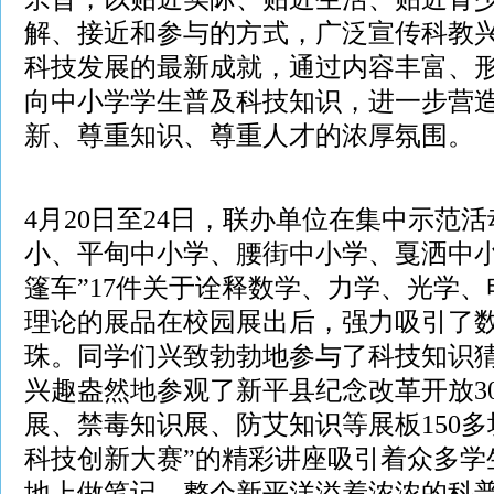
解、接近和参与的方式，广泛宣传科教
科技发展的最新成就，通过内容丰富、
向中小学学生普及科技知识，进一步营
新、尊重知识、尊重人才的浓厚氛围。
4
月
20
日
至
24
日，联办单位在集中示范活
小、平甸中小学、腰街中小学、戛洒中
篷车
”17
件关于诠释数学、力学、光学、
理论的展品在校园展出后，强力吸引了
珠。同学们兴致勃勃地参与了科技知识
兴趣盎然地参观了新平县纪念改革开放
3
展、禁毒知识展、防艾知识等展板
150
多
科技创新大赛”的精彩讲座吸引着众多学
地上做笔记，整个新平洋溢着浓浓的科