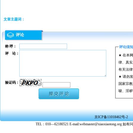
文章主题词：
评论
称 呼：
评论须
评 论：
★ 在本
律、真实
有关法律
★ 请勿
验证码：
国家宗教
唆、淫秽
★ 承担
或刑事法
★ 在本
京ICP备11018462号-2
转载、引
TEL：010—62180521 E-mail:webmaster@xiaoxiaoto
★ 参与