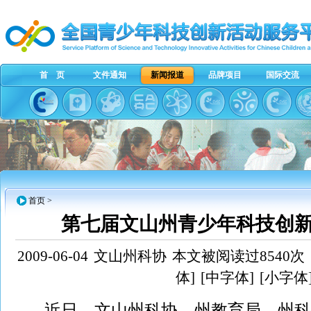
首 页
文件通知
新闻报道
品牌项目
国际交流
首页
>
第七届文山州青少年科技创
2009-06-04
文山州科协
本文被阅读过8540次
体]
[中字体]
[小字体
近日，
文山
州科协、州教育局、州科