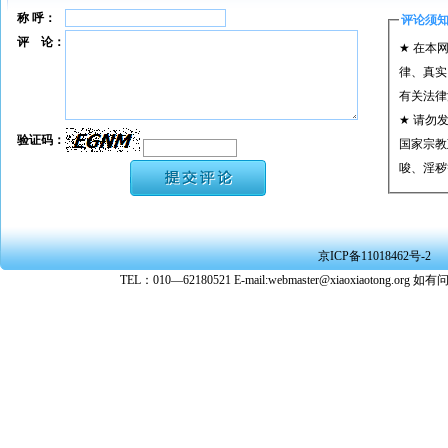
称 呼：
评论须
评 论：
★ 在本
律、真实
有关法律
★ 请勿
验证码：
国家宗教
唆、淫秽
★ 承担
或刑事法
★ 在本
京ICP备11018462号-2
转载、引
TEL：010—62180521 E-mail:webmaster@xiaoxiaoto
★ 参与
款。