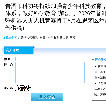
普洱市科协将持续加强青少年科技教育
体系，做好科学教育“加法”。2026年
暨机器人无人机竞赛将于8月在思茅区举
部供稿)
文章主题词：
普洱市代表队
省青少年科技创新大赛
奖项
评论
称 呼：
评论须
评 论：
★ 在本
律、真实
有关法律
★ 请勿
验证码：
国家宗教
唆、淫秽
★ 承担