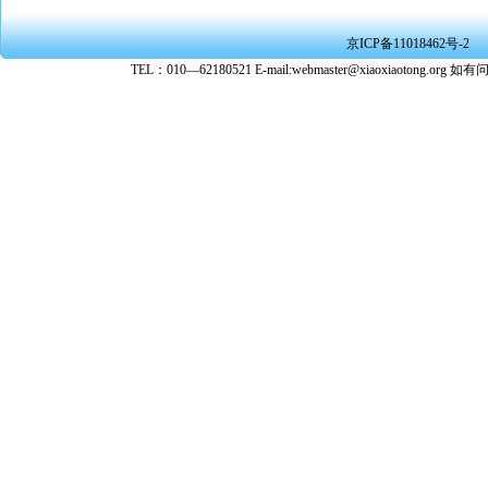
或刑事法
★ 在本
京ICP备11018462号-2
转载、引
TEL：010—62180521 E-mail:webmaster@xiaoxiaoto
★ 参与
款。