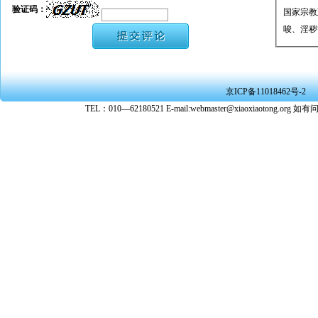
验证码：
国家宗教
唆、淫秽
★ 承担
或刑事法
★ 在本
京ICP备11018462号-2
转载、引
TEL：010—62180521 E-mail:webmaster@xiaoxiaoto
★ 参与
款。