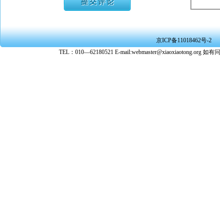
★ 承担
或刑事法
★ 在本
京ICP备11018462号-2
转载、引
TEL：010—62180521 E-mail:webmaster@xiaoxiaoto
★ 参与
款。