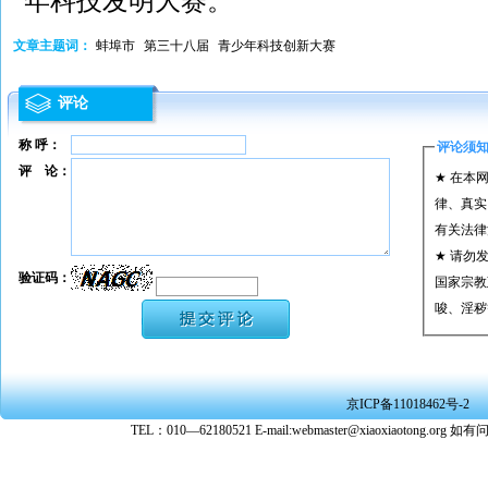
年科技发明大赛。
文章主题词：
蚌埠市
第三十八届
青少年科技创新大赛
评论
称 呼：
评论须
评 论：
★ 在本
律、真实
有关法律
★ 请勿
验证码：
国家宗教
唆、淫秽
★ 承担
或刑事法
★ 在本
京ICP备11018462号-2
转载、引
TEL：010—62180521 E-mail:webmaster@xiaoxiaoto
★ 参与
款。