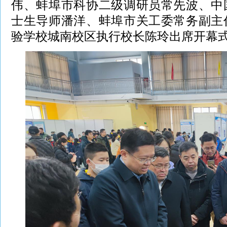
伟、蚌埠市科协二级调研员常先波、中
士生导师潘洋、蚌埠市关工委常务副主
验学校城南校区执行校长陈玲出席开幕