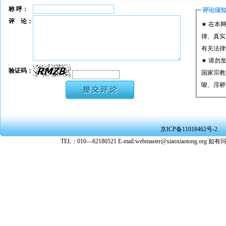
称 呼：
评论须
评 论：
★ 在本
律、真实
有关法律
★ 请勿
验证码：
国家宗教
唆、淫秽
★ 承担
或刑事法
★ 在本
京ICP备11018462号-2
转载、引
TEL：010—62180521 E-mail:webmaster@xiaoxiaoto
★ 参与
款。