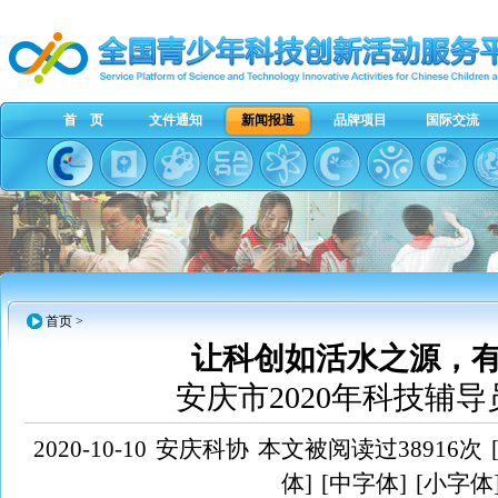
首 页
文件通知
新闻报道
品牌项目
国际交流
首页
>
让科创如活水之源，
安庆市2020年科技辅
2020-10-10
安庆科协
本文被阅读过38916次
体]
[中字体]
[小字体