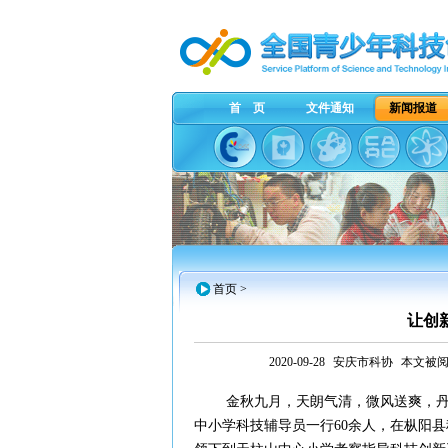
首 页
文件通知
新闻报道
首页
>
让创
2020-09-28
安庆市科协
本文被阅
金秋九月，天朗气清，微风送爽，丹桂飘
中小学科技辅导员一行60余人，在枞阳