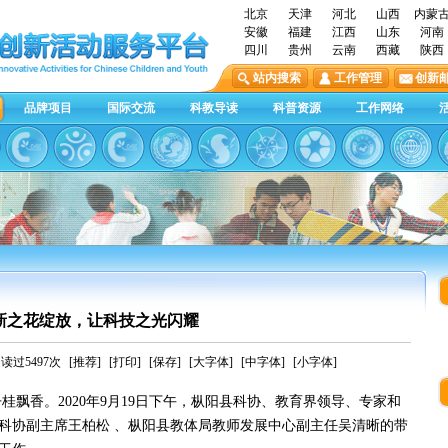
北京
天津
河北
山西
内蒙
安徽
福建
江西
山东
河南
四川
贵州
云南
西藏
陕西
站内搜索
工作管理
创新
品牌项目
国际交流
科教导读
科普资源
工作网络
新之花绽放，让科技之光闪耀
读过5497次
[推荐]
[打印]
[保存]
[大字体]
[中字体]
[小字体]
香。2020年9月19日下午，枞阳县科协、教育界领导、专家和
县科协副主席王柏松 、枞阳县教体局教师发展中心副主任吴清晰的带