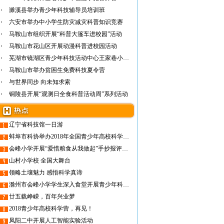
濉溪县举办青少年科技辅导员培训班
六安市举办中小学生防灾减灾科普知识竞赛
马鞍山市组织开展“科普大篷车进校园”活动
马鞍山市花山区开展动漫科普进校园活动
芜湖市镜湖区青少年科技活动中心王家巷小学举…
马鞍山市举办贫困生免费科技夏令营
与世界同步 向未知求索
铜陵县开展“观测日全食科普活动周”系列活动
辽宁省科技馆一日游
蚌埠市科协举办2018年全国青少年高校科学营蚌埠营员营前培训暨欢送仪式
会峰小学开展“爱惜粮食从我做起”手抄报评比活动
山村小学校 全国大舞台
领略土壤魅力 感悟科学真谛
滁州市会峰小学学生深入食堂开展青少年科学调查体验活动
廿五载峥嵘，百年兴业梦
2018青少年高校科学营，再见！
凤阳二中开展人工智能实验活动