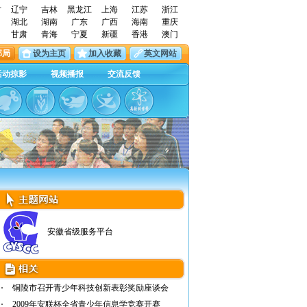
古
辽宁
吉林
黑龙江
上海
江苏
浙江
湖北
湖南
广东
广西
海南
重庆
甘肃
青海
宁夏
新疆
香港
澳门
邮局
设为主页
加入收藏
英文网站
活动掠影
视频播报
交流反馈
安徽省级服务平台
铜陵市召开青少年科技创新表彰奖励座谈会
2009年安联杯全省青少年信息学竞赛开赛