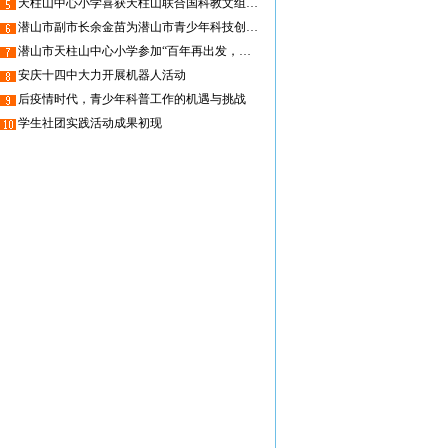
天柱山中心小学喜获天柱山联合国科教文组织世界地质公园首批科普示范学校
潜山市副市长余金苗为潜山市青少年科技创新专家工作室揭牌
潜山市天柱山中心小学参加“百年再出发，迈向高水平科技 自立自强”全国科普日潜山市主场活动启动仪式
安庆十四中大力开展机器人活动
后疫情时代，青少年科普工作的机遇与挑战
学生社团实践活动成果初现