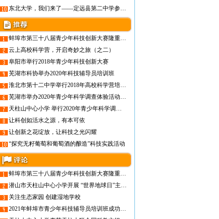
东北大学，我们来了——定远县第二中学参加2018年青少年高校科学营东北大学分营纪实报道
蚌埠市第三十八届青少年科技创新大赛隆重举行
云上高校科学营，开启奇妙之旅（之二）
阜阳市举行2018年青少年科技创新大赛
芜湖市科协举办2020年科技辅导员培训班
淮北市第十二中学举行2018年高校科学营培训动员会
芜湖市举办2020年青少年科学调查体验活动启动仪式和骨干教师培训
天柱山中心小学 举行2020年青少年科学调查体验活动启动仪式
让科创如活水之源，有本可依
让创新之花绽放，让科技之光闪耀
“探究无籽葡萄和葡萄酒的酿造”科技实践活动
蚌埠市第三十八届青少年科技创新大赛隆重举行
潜山市天柱山中心小学开展 “世界地球日”主题科普教育活动
关注生态家园 创建湿地学校
2021年蚌埠市青少年科技辅导员培训班成功举办