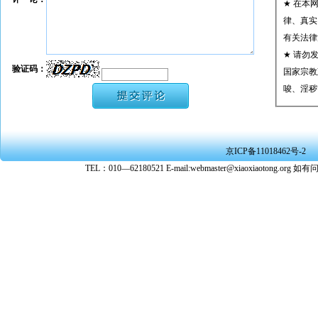
★ 在本
律、真实
有关法律
★ 请勿
验证码：
国家宗教
唆、淫秽
★ 承担
或刑事法
★ 在本
京ICP备11018462号-2
转载、引
TEL：010—62180521 E-mail:webmaster@xiaoxiaoto
★ 参与
款。