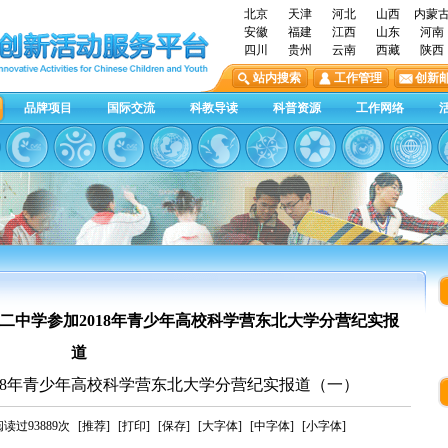
北京
天津
河北
山西
内蒙
安徽
福建
江西
山东
河南
四川
贵州
云南
西藏
陕西
站内搜索
工作管理
创新
品牌项目
国际交流
科教导读
科普资源
工作网络
二中学参加2018年青少年高校科学营东北大学分营纪实报
道
18年青少年高校科学营东北大学分营纪实报道（一）
读过93889次
[推荐]
[打印]
[保存]
[大字体]
[中字体]
[小字体]