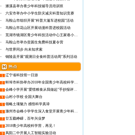
濉溪县举办青少年科技辅导员培训班
六安市举办中小学生防灾减灾科普知识竞赛
马鞍山市组织开展“科普大篷车进校园”活动
马鞍山市花山区开展动漫科普进校园活动
芜湖市镜湖区青少年科技活动中心王家巷小学举…
马鞍山市举办贫困生免费科技夏令营
与世界同步 向未知求索
铜陵县开展“观测日全食科普活动周”系列活动
辽宁省科技馆一日游
蚌埠市科协举办2018年全国青少年高校科学营蚌埠营员营前培训暨欢送仪式
会峰小学开展“爱惜粮食从我做起”手抄报评比活动
山村小学校 全国大舞台
领略土壤魅力 感悟科学真谛
滁州市会峰小学学生深入食堂开展青少年科学调查体验活动
廿五载峥嵘，百年兴业梦
2018青少年高校科学营，再见！
凤阳二中开展人工智能实验活动