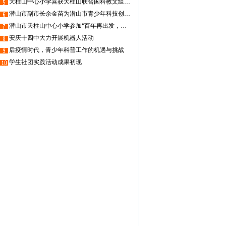
天柱山中心小学喜获天柱山联合国科教文组织世界地质公园首批科普示范学校
潜山市副市长余金苗为潜山市青少年科技创新专家工作室揭牌
潜山市天柱山中心小学参加“百年再出发，迈向高水平科技 自立自强”全国科普日潜山市主场活动启动仪式
安庆十四中大力开展机器人活动
后疫情时代，青少年科普工作的机遇与挑战
学生社团实践活动成果初现