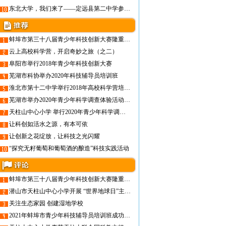
东北大学，我们来了——定远县第二中学参加2018年青少年高校科学营东北大学分营纪实报道
蚌埠市第三十八届青少年科技创新大赛隆重举行
云上高校科学营，开启奇妙之旅（之二）
阜阳市举行2018年青少年科技创新大赛
芜湖市科协举办2020年科技辅导员培训班
淮北市第十二中学举行2018年高校科学营培训动员会
芜湖市举办2020年青少年科学调查体验活动启动仪式和骨干教师培训
天柱山中心小学 举行2020年青少年科学调查体验活动启动仪式
让科创如活水之源，有本可依
让创新之花绽放，让科技之光闪耀
“探究无籽葡萄和葡萄酒的酿造”科技实践活动
蚌埠市第三十八届青少年科技创新大赛隆重举行
潜山市天柱山中心小学开展 “世界地球日”主题科普教育活动
关注生态家园 创建湿地学校
2021年蚌埠市青少年科技辅导员培训班成功举办