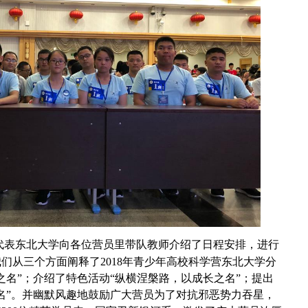
代表东北大学向各位营员里带队教师介绍了日程安排，进行
们从三个方面阐释了2018年青少年高校科学营东北大学分
之名”；介绍了特色活动“纵横涅槃路，以成长之名”；提出
名”。并幽默风趣地鼓励广大营员为了对抗邪恶势力吞星，