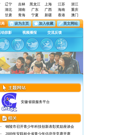
古
辽宁
吉林
黑龙江
上海
江苏
浙江
湖北
湖南
广东
广西
海南
重庆
甘肃
青海
宁夏
新疆
香港
澳门
邮局
设为主页
加入收藏
英文网站
活动掠影
视频播报
交流反馈
安徽省级服务平台
铜陵市召开青少年科技创新表彰奖励座谈会
2009年安联杯全省青少年信息学竞赛开赛