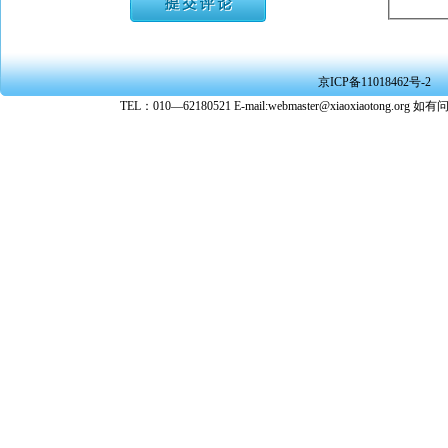
★ 承担
或刑事法
★ 在本
京ICP备11018462号-2
转载、引
TEL：010—62180521 E-mail:webmaster@xiaoxiaoto
★ 参与
款。