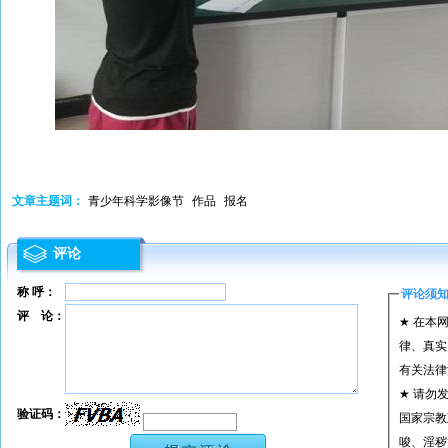
文章主题词：
青少年科学影像节
作品
报名
评论
称 呼：
评论须
评 论：
★ 在本
律、真实
有关法律
★ 请勿
验证码：
国家宗教
唆、淫秽