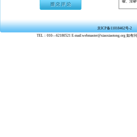
唆、淫秽
★ 承担
或刑事法
★ 在本
京ICP备11018462号-2
转载、引
TEL：010—62180521 E-mail:webmaster@xiaoxiaoto
★ 参与
款。