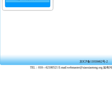
京ICP备11018462号-2
TEL：010—62180521 E-mail:webmaster@xiaoxiaoto