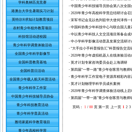
学科奥林匹克竞赛
中国青少年科技辅导员协会第八次全国
港澳台大学生暑期实习计划
2020年青少年高校科学营总结研讨会召
英特尔®求知计划教育项目
宋军书记会见以色列驻华大使何泽伟一
中国科协青少年科技中心与联合国儿童
农村青少年校外教育项目
中以青少年科技人文交流项目筹备会成
科技馆活动进校园
中小学科学影像活动普及发展交流研讨
青少年科学调查体验活动
“大手拉小手科普报告汇”科普报告交流
全国青少年科学影像节
2020年青少年虚拟机器人在线体验活
全国科普教育基地
英才计划专家咨询委员会赴上海调研
第四届“一带一路”青少年创客营与教师
全国科普日活动
青少年科学工作室电子资源库精彩内容
全国青少年载人航天科普活动
英才计划物理学科学员成长案例
青少年科学工作室
2020年青少年科学调查体验活动线上启
中国青少年科技辅导员协会
第四届“一带一路”青少年创客营与教师
青少年科技教育活动
页码：
1
/
88
页
第一页
上一页
1
2
3
青少年科学普及活动
雅培家庭科学教育项目
青少年高校科学营