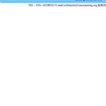
转载、引
TEL：010—62180521 E-mail:webmaster@xiaoxiaoto
★ 参与
款。