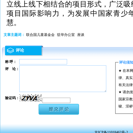
立线上线下相结合的项目形式，广泛吸
项目国际影响力，为发展中国家青少
慧。
文章主题词：
联合国儿童基金会
驻华办公室
座谈
评论
称 呼：
评论须
评 论：
★ 在本
律、真实
有关法律
★ 请勿
验证码：
国家宗教
唆、淫秽
★ 承担
或刑事法
★ 在本
京ICP备11018462号-2