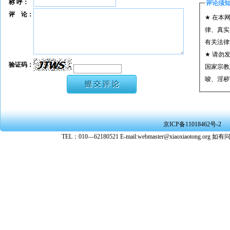
称 呼：
评论须
评 论：
★ 在本
律、真实
有关法律
★ 请勿
验证码：
国家宗教
唆、淫秽
★ 承担
或刑事法
★ 在本
京ICP备11018462号-2
转载、引
TEL：010—62180521 E-mail:webmaster@xiaoxiaoto
★ 参与
款。