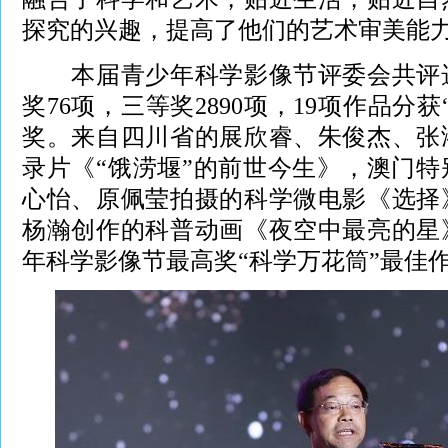
探究的兴趣，提高了他们的艺术审美能
本届青少年科学影像节评委会共评选
奖76项，三等奖2890项，19项作品分
奖。来自四川省的展欣睿、朱俊杰、张
录片《“饿涝堰”的前世今生》，澳门
心怡、原佩莹拍摄的科学微电影《选择
杨瀚创作的科普动画《夜空中最亮的星
年科学影像节最高奖“科学万花筒”最佳