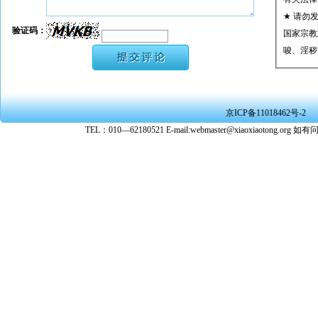
★ 请勿
验证码：
国家宗教
唆、淫秽
★ 承担
或刑事法
★ 在本
京ICP备11018462号-2
转载、引
TEL：010—62180521 E-mail:webmaster@xiaoxiaoto
★ 参与
款。