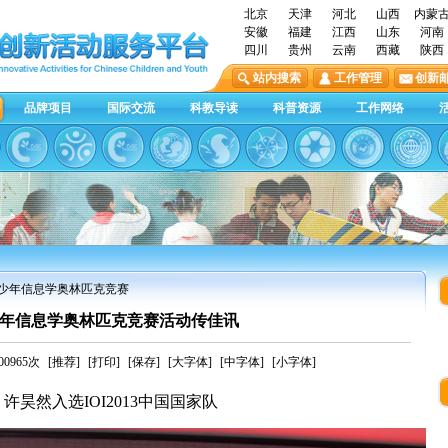
北京
天津
河北
山西
内蒙
安徽
福建
江西
山东
河南
四川
贵州
云南
西藏
陕西
站内搜索
工作管理
创新
品牌项目
国际交流
科教导读
科普资源
工作网络
青少年信息学奥林匹克竞赛
年信息学奥林匹克竞赛活动传佳讯
0965次
[推荐]
[打印]
[保存]
[大字体]
[中字体]
[小字体]
、许昊然入选
IOI2013
中国国家队