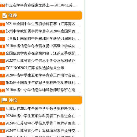
行走在学科竞赛探索之路上----2013年江苏省中学生学科奥林匹克竞赛工作会顺利召开
2021年全国中学生五项学科联赛（江苏赛区） 督查工作座谈会在南京召开
苏州中学欧阳霄宇同学勇夺2020年度国际奥林匹克物理竞赛金牌
【喜报】南师附中严彬玮同学获第61届国际数学奥林匹克竞赛银牌
2018年省信息学冬令营在扬中高级中学成功举办
全国信息学奥赛在余姚闭幕，江苏选手载誉归来 金牌数量全国第二
2022年江苏省青少年信息学冬令营顺利举办
CCF NOI2021江苏省队选拔结果公示
2020年省中学生五项学科竞赛工作研讨会在南京召开
第35届全国青少年信息学奥林匹克竞赛顺利闭幕----江苏代表队载誉归来
2018年省中小学信息学辅导教师研修班在南京成功举行
江苏队在2025年全国中学生数学奥林匹克竞赛（决赛）中喜获佳绩
2024年省中学生五项学科竞赛工作推进会在南京召开
2024年江苏省中小学信息学骨干教师研修班在常州举办
2024年江苏省青少年计算机编程素养提升交流活动在南京举办