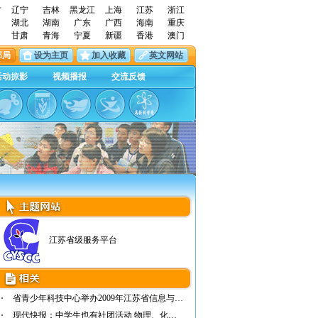
古
辽宁
吉林
黑龙江
上海
江苏
浙江
湖北
湖南
广东
广西
海南
重庆
甘肃
青海
宁夏
新疆
香港
澳门
邮局
设为主页
加入收藏
英文网站
活动掠影
视频播报
交流反馈
江苏省级服务平台
省青少年科技中心举办2009年江苏省信息与未来…
现代快报：中学生也有社团活动 物理、化学不…