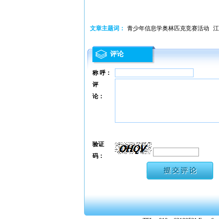
文章主题词：
青少年信息学奥林匹克竞赛活动
江
评论
称 呼：
评
论：
验证
码：