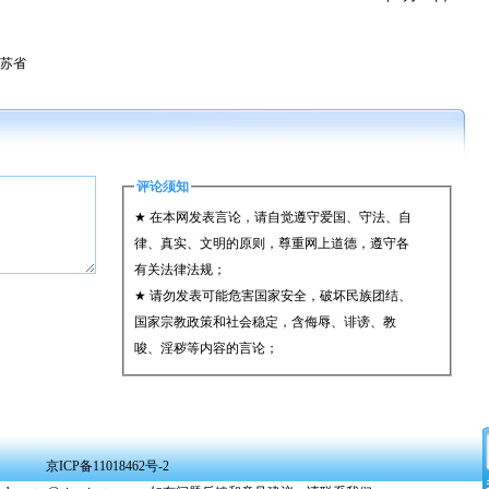
苏省
评论须知
★ 在本网发表言论，请自觉遵守爱国、守法、自
律、真实、文明的原则，尊重网上道德，遵守各
有关法律法规；
★ 请勿发表可能危害国家安全，破坏民族团结、
国家宗教政策和社会稳定，含侮辱、诽谤、教
唆、淫秽等内容的言论；
★ 承担一切因您的行为而直接或间接导致的民事
或刑事法律责任；
★ 在本网发表的言论，本网有权在网站内保留、
转载、引用或者删除；
京ICP备11018462号-2
★ 参与评论，即表明您已经阅读并接受上述条