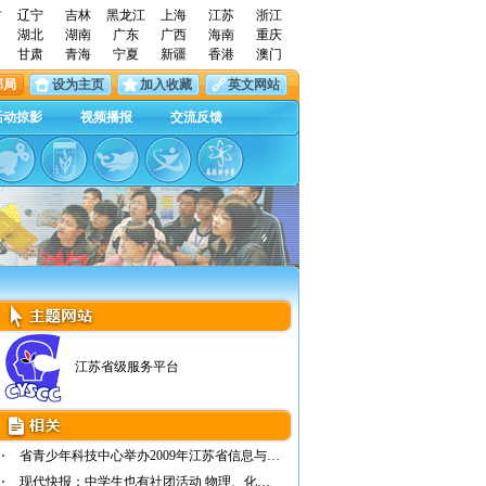
古
辽宁
吉林
黑龙江
上海
江苏
浙江
湖北
湖南
广东
广西
海南
重庆
甘肃
青海
宁夏
新疆
香港
澳门
邮局
设为主页
加入收藏
英文网站
活动掠影
视频播报
交流反馈
江苏省级服务平台
省青少年科技中心举办2009年江苏省信息与未来…
现代快报：中学生也有社团活动 物理、化学不…