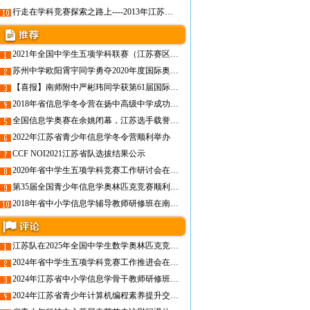
行走在学科竞赛探索之路上----2013年江苏省中学生学科奥林匹克竞赛工作会顺利召开
2021年全国中学生五项学科联赛（江苏赛区） 督查工作座谈会在南京召开
苏州中学欧阳霄宇同学勇夺2020年度国际奥林匹克物理竞赛金牌
【喜报】南师附中严彬玮同学获第61届国际数学奥林匹克竞赛银牌
2018年省信息学冬令营在扬中高级中学成功举办
全国信息学奥赛在余姚闭幕，江苏选手载誉归来 金牌数量全国第二
2022年江苏省青少年信息学冬令营顺利举办
CCF NOI2021江苏省队选拔结果公示
2020年省中学生五项学科竞赛工作研讨会在南京召开
第35届全国青少年信息学奥林匹克竞赛顺利闭幕----江苏代表队载誉归来
2018年省中小学信息学辅导教师研修班在南京成功举行
江苏队在2025年全国中学生数学奥林匹克竞赛（决赛）中喜获佳绩
2024年省中学生五项学科竞赛工作推进会在南京召开
2024年江苏省中小学信息学骨干教师研修班在常州举办
2024年江苏省青少年计算机编程素养提升交流活动在南京举办