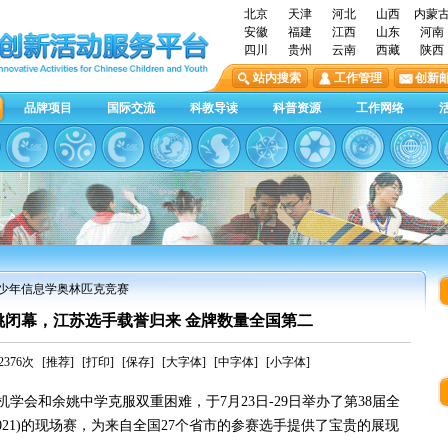
北京
天津
河北
山西
内蒙
安徽
福建
江西
山东
河南
四川
贵州
云南
西藏
陕西
站内搜索
工作管理
创新
品牌项目
国际交流
科教导读
科普资源
工作网络
青少年信息学奥林匹克竞赛
姚闭幕，江苏选手载誉归来 金牌数量全国第二
376次
[推荐]
[打印]
[保存]
[大字体]
[中字体]
[小字体]
学会和余姚中学克服双重困难，于7月23日-29日举办了第38届全
2021)的现场赛，为来自全国27个省市的参赛选手提供了宝贵的展现