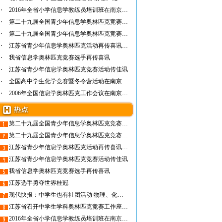
2016年全省小学信息学教练员培训班在南京成功…
第二十九届全国青少年信息学奥林匹克竞赛（NO…
第二十九届全国青少年信息学奥林匹克竞赛（NO…
江苏省青少年信息学奥林匹克活动再传喜讯——…
我省信息学奥林匹克竞赛选手再传喜讯
江苏省青少年信息学奥林匹克竞赛活动传佳讯
全国高中学生化学竞赛暨冬令营活动在南京举行
2006年全国信息学奥林匹克工作会议在南京召开
第二十九届全国青少年信息学奥林匹克竞赛（NOI2012）在江苏省常州高级中学隆重开幕
第二十九届全国青少年信息学奥林匹克竞赛（NOI2012）在常州顺利落幕
江苏省青少年信息学奥林匹克活动再传喜讯——我省选手顾昱洲同学勇夺国际信息学奥赛金牌
江苏省青少年信息学奥林匹克竞赛活动传佳讯
我省信息学奥林匹克竞赛选手再传喜讯
江苏选手勇夺世界桂冠
现代快报：中学生也有社团活动 物理、化学不再枯燥无味
江苏省召开中学生学科奥林匹克竞赛工作座谈会 共同探讨新形势下学科奥赛活动的健康可持续发展
2016年全省小学信息学教练员培训班在南京成功举行