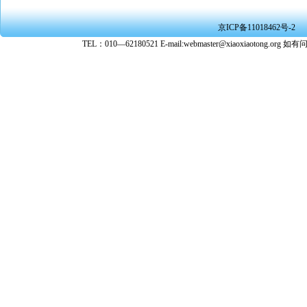
或刑事法
★ 在本
京ICP备11018462号-2
转载、引
TEL：010—62180521 E-mail:webmaster@xiaoxiaoto
★ 参与
款。