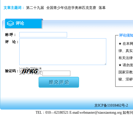
文章主题词：
第二十九届
全国青少年信息学奥林匹克竞赛
落幕
评论
称 呼：
评论须
评 论：
★ 在本
律、真实
有关法律
★ 请勿
验证码：
国家宗教
唆、淫秽
★ 承担
或刑事法
★ 在本
京ICP备11018462号-2
转载、引
TEL：010—62180521 E-mail:webmaster@xiaoxiaoto
★ 参与
款。