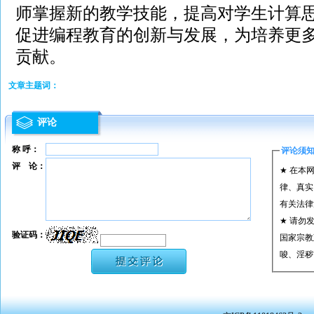
师掌握新的教学技能，提高对学生计算
促进编程教育的创新与发展，为培养更
贡献。
文章主题词：
评论
称 呼：
评论须
评 论：
★ 在本
律、真实
有关法律
★ 请勿
验证码：
国家宗教
唆、淫秽
★ 承担
或刑事法
★ 在本