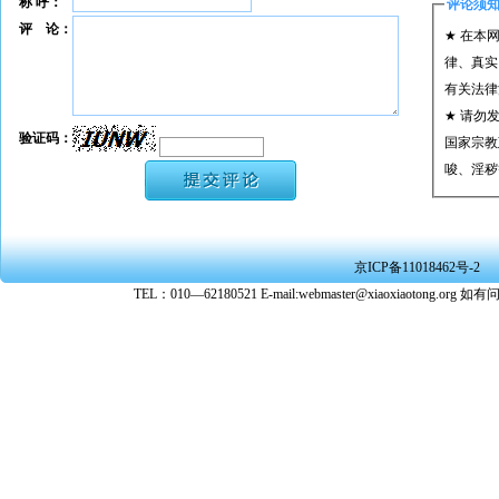
称 呼：
评论须
评 论：
★ 在本
律、真实
有关法律
★ 请勿
验证码：
国家宗教
唆、淫秽
★ 承担
或刑事法
★ 在本
京ICP备11018462号-2
转载、引
TEL：010—62180521 E-mail:webmaster@xiaoxiaoto
★ 参与
款。