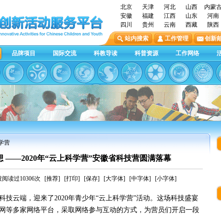
北京
天津
河北
山西
内蒙
安徽
福建
江西
山东
河南
四川
贵州
云南
西藏
陕西
站内搜索
工作管理
创新
品牌项目
国际交流
科教导读
科普资源
工作网络
学营
 ——2020年“云上科学营”安徽省科技营圆满落幕
阅读过10306次
[推荐]
[打印]
[保存]
[大字体]
[中字体]
[小字体]
云端，迎来了2020年青少年“云上科学营”活动。这场科技盛宴
网等多家网络平台，采取网络参与互动的方式，为营员们开启一段