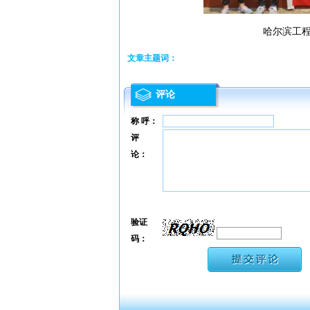
哈尔滨工程大
文章主题词：
评论
称 呼：
评
论：
验证
码：