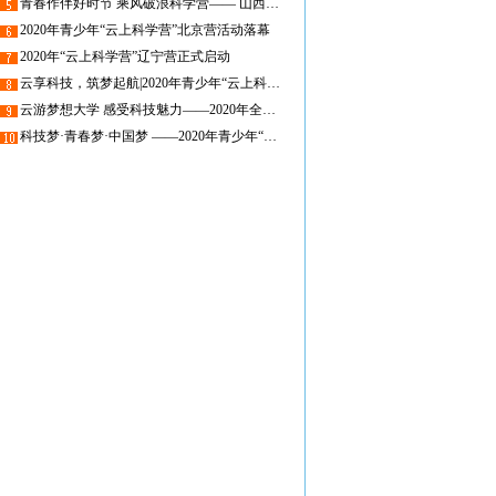
青春作伴好时节 乘风破浪科学营—— 山西省青少年参加“云上科学营”活动
2020年青少年“云上科学营”北京营活动落幕
2020年“云上科学营”辽宁营正式启动
云享科技，筑梦起航|2020年青少年“云上科学营”上海科学营圆满落幕
云游梦想大学 感受科技魅力——2020年全国高校科学营新疆营员活动圆满结束
科技梦·青春梦·中国梦 ——2020年青少年“云上科学营活动”湖南营即将开营