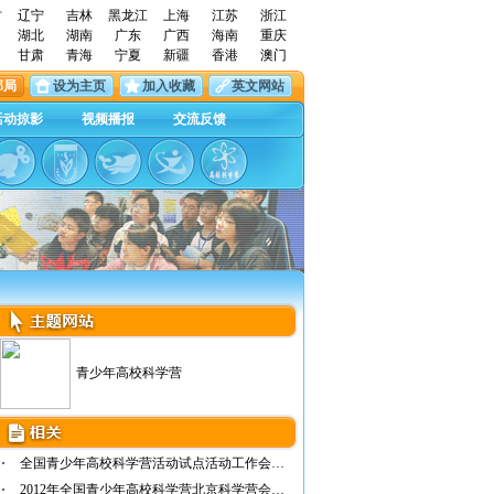
古
辽宁
吉林
黑龙江
上海
江苏
浙江
湖北
湖南
广东
广西
海南
重庆
甘肃
青海
宁夏
新疆
香港
澳门
邮局
设为主页
加入收藏
英文网站
活动掠影
视频播报
交流反馈
青少年高校科学营
全国青少年高校科学营活动试点活动工作会议在…
2012年全国青少年高校科学营北京科学营会议召开