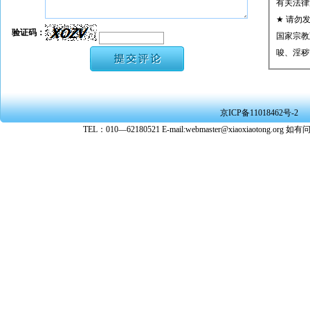
有关法律
★ 请勿
验证码：
国家宗教
唆、淫秽
★ 承担
或刑事法
★ 在本
京ICP备11018462号-2
转载、引
TEL：010—62180521 E-mail:webmaster@xiaoxiaoto
★ 参与
款。