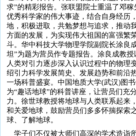
求”的精彩报告。张联盟院士重温了邓稼
优秀科学家的伟大事迹，结合自身经历
地，积极进取，共勉梦想与追求，推动
方面的发展，为实现伟大祖国的富强繁
斗。华中科技大学物理学院副院长涂良成
坦”为题为营员作专题报告。涂良成教授
人类对引力逐步深入认识过程中的物理
绍引力科学发展简史、发展趋势和前沿
一场科普盛宴。中国地质大学(武汉)图
为“趣话地球”的科普讲座，让营员们充
力。徐世球教授将地球与人类联系起来
和关爱地球，鼓励营员们多多怀揣探索
球、了解地球。
学子们不仅被大师们高深的学术造诣所