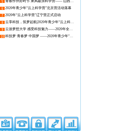
青春作伴好时节 乘风破浪科学营—— 山西省青少年参加“云上科学营”活动
2020年青少年“云上科学营”北京营活动落幕
2020年“云上科学营”辽宁营正式启动
云享科技，筑梦起航|2020年青少年“云上科学营”上海科学营圆满落幕
云游梦想大学 感受科技魅力——2020年全国高校科学营新疆营员活动圆满结束
科技梦·青春梦·中国梦 ——2020年青少年“云上科学营活动”湖南营即将开营