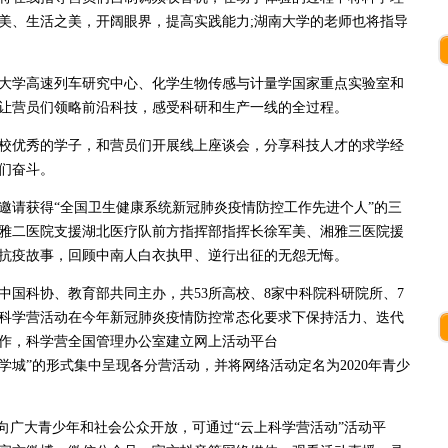
美、生活之美，开阔眼界，提高实践能力;湖南大学的老师也将指导
大学高速列车研究中心、化学生物传感与计量学国家重点实验室和
让营员们领略前沿科技，感受科研和生产一线的全过程。
校优秀的学子，和营员们开展线上座谈会，分享科技人才的求学经
们奋斗。
邀请获得“全国卫生健康系统新冠肺炎疫情防控工作先进个人”的三
雅二医院支援湖北医疗队前方指挥部指挥长徐军美、湘雅三医院援
抗疫故事，回顾中南人白衣执甲、逆行出征的无怨无悔。
科协、教育部共同主办，共53所高校、8家中科院科研院所、7
科学营活动在今年新冠肺炎疫情防控常态化要求下保持活力、迭代
作，科学营全国管理办公室建立网上活动平台
cn)，以“虚拟大学城”的形式集中呈现各分营活动，并将网络活动定名为2020年青少
向广大青少年和社会公众开放，可通过“云上科学营活动”活动平