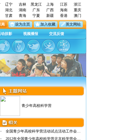
古
辽宁
吉林
黑龙江
上海
江苏
浙江
湖北
湖南
广东
广西
海南
重庆
甘肃
青海
宁夏
新疆
香港
澳门
邮局
设为主页
加入收藏
英文网站
活动掠影
视频播报
交流反馈
青少年高校科学营
全国青少年高校科学营活动试点活动工作会议在…
2012年全国青少年高校科学营北京科学营会议召开