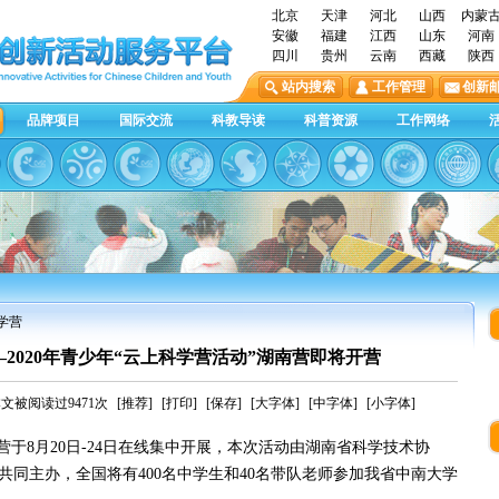
北京
天津
河北
山西
内蒙
安徽
福建
江西
山东
河南
四川
贵州
云南
西藏
陕西
站内搜索
工作管理
创新
品牌项目
国际交流
科教导读
科普资源
工作网络
学营
—2020年青少年“云上科学营活动”湖南营即将开营
文被阅读过9471次
[推荐]
[打印]
[保存]
[大字体]
[中字体]
[小字体]
营于8月20日-24日在线集中开展，本次活动由湖南省科学技术协
同主办，全国将有400名中学生和40名带队老师参加我省中南大学