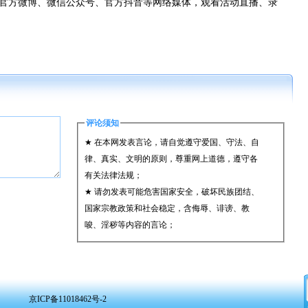
官方微博、微信公众号、官方抖音等网络媒体，观看活动直播、录
评论须知
★ 在本网发表言论，请自觉遵守爱国、守法、自
律、真实、文明的原则，尊重网上道德，遵守各
有关法律法规；
★ 请勿发表可能危害国家安全，破坏民族团结、
国家宗教政策和社会稳定，含侮辱、诽谤、教
唆、淫秽等内容的言论；
★ 承担一切因您的行为而直接或间接导致的民事
或刑事法律责任；
★ 在本网发表的言论，本网有权在网站内保留、
转载、引用或者删除；
京ICP备11018462号-2
★ 参与评论，即表明您已经阅读并接受上述条