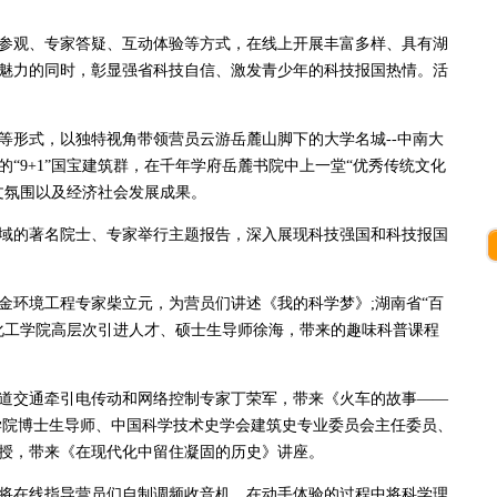
观、专家答疑、互动体验等方式，在线上开展丰富多样、具有湖
魅力的同时，彰显强省科技自信、激发青少年的科技报国热情。活
等形式，以独特视角带领营员云游岳麓山脚下的大学名城--中南大
“9+1”国宝建筑群，在千年学府岳麓书院中上一堂“优秀传统文化
文氛围以及经济社会发展成果。
域的著名院士、专家举行主题报告，深入展现科技强国和科技报国
环境工程专家柴立元，为营员们讲述《我的科学梦》;湖南省“百
学化工学院高层次引进人才、硕士生导师徐海，带来的趣味科普课程
交通牵引电传动和网络控制专家丁荣军，带来《火车的故事——
学院博士生导师、中国科学技术史学会建筑史专业委员会主任委员、
授，带来《在现代化中留住凝固的历史》讲座。
将在线指导营员们自制调频收音机，在动手体验的过程中将科学理