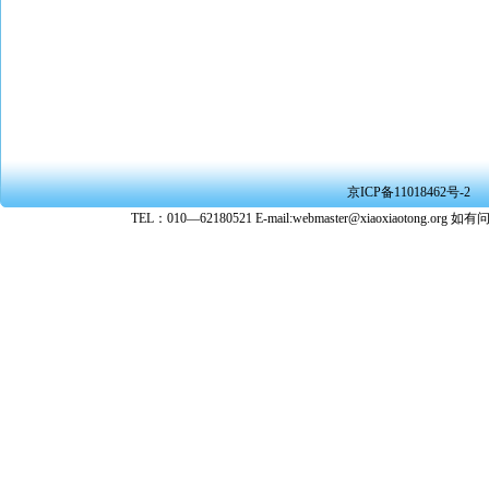
京ICP备11018462号-2
TEL：010—62180521 E-mail:webmaster@xiaoxiaoto