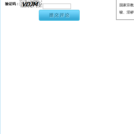
验证码：
国家宗教
唆、淫秽
★ 承担
或刑事法
★ 在本
转载、引
★ 参与
款。