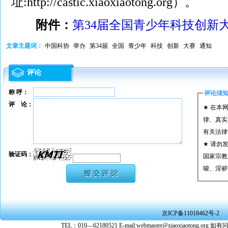
址:http://castic.xiaoxiaotong.org）。
附件：
第34届全国青少年科技创新
文章主题词：
中国科协
举办
第34届
全国
青少年
科技
创新
大赛
通知
评论
称 呼：
评论须
评 论：
★ 在本
律、真实
有关法律
★ 请勿
验证码：
国家宗教
唆、淫秽
★ 承担
或刑事法
★ 在本
京ICP备11018462号-2
转载、引
TEL：010—62180521 E-mail:webmaster@xiaoxiaoto