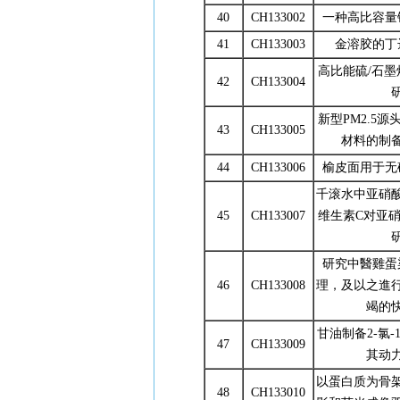
40
CH133002
一种高比容量
41
CH133003
金溶胶的丁
高比能硫/石墨
42
CH133004
新型PM2.5
43
CH133005
材料的制
44
CH133006
榆皮面用于无
千滚水中亚硝
45
CH133007
维生素C对亚
研究中醫雞蛋
46
CH133008
理，及以之進
竭的
甘油制备2-氯-
47
CH133009
其动
以蛋白质为骨
48
CH133010