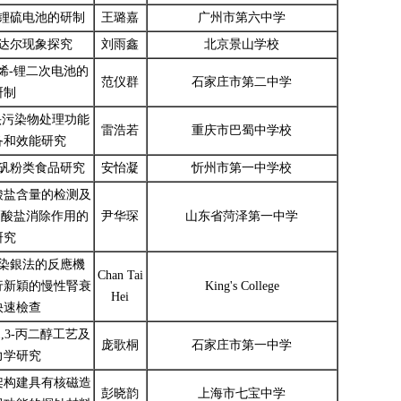
锂硫电池的研制
王璐嘉
广州市第六中学
达尔现象探究
刘雨鑫
北京景山学校
烯-锂二次电池的
范仪群
石家庄市第二中学
研制
源头污染物处理功能
雷浩若
重庆市巴蜀中学校
备和效能研究
矾粉类食品研究
安怡凝
忻州市第一中学校
酸盐含量的检测及
硝酸盐消除作用的
尹华琛
山东省菏泽第一中学
研究
染銀法的反應機
Chan Tai
行新穎的慢性腎衰
King's College
Hei
快速檢查
1,3-丙二醇工艺及
庞歌桐
石家庄市第一中学
力学研究
架构建具有核磁造
彭晓韵
上海市七宝中学