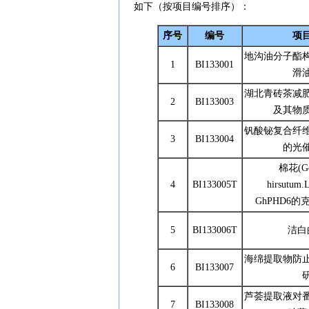
如下（按项目编号排序）：
序号
编号
项
地沟油分子酯
1
BI133001
滑
湖北青砖茶减
2
BI133003
及其物
钒酸铋复合纤
3
BI133004
的光
棉花(Go
4
BI133005T
hirsutu
GhPHD6
5
BI133006T
洁白
海绵提取物防
6
BI133007
芦荟提取液对
7
BI133008