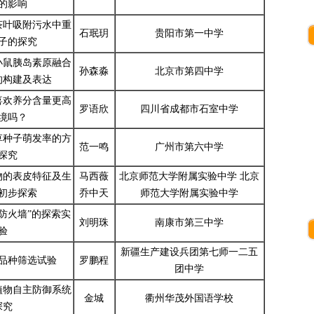
的影响
茶叶吸附污水中重
石珉玥
贵阳市第一中学
子的探究
小鼠胰岛素原融合
孙森淼
北京市第四中学
的构建及表达
喜欢养分含量更高
罗语欣
四川省成都市石室中学
境吗？
草种子萌发率的方
范一鸣
广州市第六中学
探究
物的表皮特征及生
马西薇
北京师范大学附属实验中学 北京
初步探索
乔中天
师范大学附属实验中学
防火墙”的探索实
刘明珠
南康市第三中学
验
新疆生产建设兵团第七师一二五
品种筛选试验
罗鹏程
团中学
植物自主防御系统
金城
衢州华茂外国语学校
探究