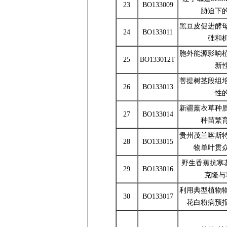
23
BO133009
胁迫下
黑豆皮促进酵
24
BO133011
础和
胞外能源影响
25
BO133012T
新
菩提树茎段组
26
BO133013
性
新疆薰衣草种
27
BO133014
种苗繁
贵州茂兰喀斯
28
BO133015
物单叶贯
野生香蕉抗寒基
29
BO133016
克隆与
利用典型植物
30
BO133017
花白粉病预