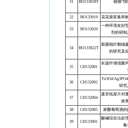
31
BO133018T
植物“情
32
BO133019
花花柴富集和
一种环境友好
33
BO133020
剂的研制
新疆戟叶鹅绒
34
BO133022T
的研究及
长玻纤增强聚
35
CH132001
Fe3O4/Ag3
36
CH132002
研究
废弃纸尿片对
37
CH132004
效
38
CH132005
家酿葡萄酒的
酸碱综合法处
39
CH133001
氯