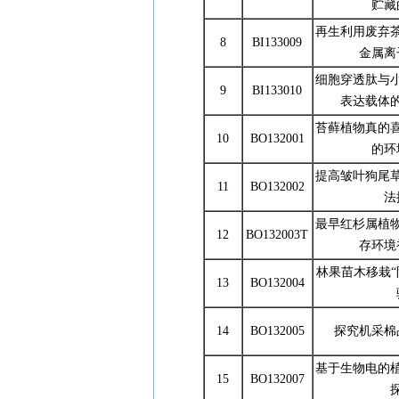
贮藏
再生利用废弃
8
BI133009
金属离
细胞穿透肽与
9
BI133010
表达载体
苔藓植物真的
10
BO132001
的环
提高皱叶狗尾
11
BO132002
法
最早红杉属植
12
BO132003T
存环境
林果苗木移栽“
13
BO132004
14
BO132005
探究机采棉
基于生物电的
15
BO132007