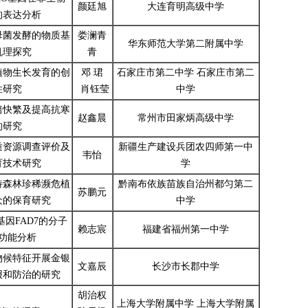
颜廷旭
大连育明高级中学
的表达分析
母菌发酵的物质基
娄澜青
华东师范大学第二附属中学
机理探究
青
植物生长发育的创
邓 珺
石家庄市第二中学 石家庄市第二
性研究
肖钰莹
中学
培快繁及提高抗寒
赵鑫晨
常州市田家炳高级中学
的研究
质资源调查评价及
新疆生产建设兵团农四师第一中
韦怡
育技术研究
学
特森林珍稀濒危植
黔南布依族苗族自治州都匀第二
苏鹏元
众的保育研究
中学
因FAD7的分子
赖志宸
福建省福州第一中学
功能分析
物候特征开展金银
文嘉辰
长沙市长郡中学
报和防治的研究
胡治权
上海大学附属中学 上海大学附属