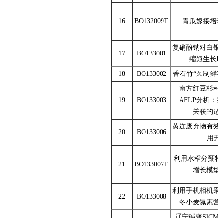
16
BO132009T
青瓜嫁接培
复硝酚钠对白
17
BO133001
缩短生长
18
BO133002
香石竹“久制鲜
南方红豆杉
19
BO133003
AFLP分析
关联的
黄连废弃物有
20
BO133006
用
利用水稻分蘖
21
BO133007T
增长模
利用手机相机
22
BO133008
冬小麦氮素
辽宁碱蓬SlC