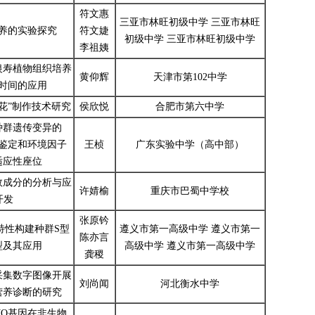
符文惠
三亚市林旺初级中学 三亚市林旺
养的实验探究
符文婕
初级中学 三亚市林旺初级中学
李祖姨
银寿植物组织培养
黄仰辉
天津市第102中学
时间的应用
花”制作技术研究
侯欣悦
合肥市第六中学
种群遗传变异的
：鉴定和环境因子
王桢
广东实验中学（高中部）
适应性座位
效成分的分析与应
许婧榆
重庆市巴蜀中学校
开发
张原钤
特性构建种群S型
遵义市第一高级中学 遵义市第一
陈亦言
型及其应用
高级中学 遵义市第一高级中学
龚稷
采集数字图像开展
刘尚闻
河北衡水中学
营养诊断的研究
MO基因在非生物