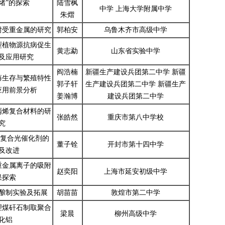
绪”的探索
陆雪枫
中学 上海大学附属中学
朱熠
耐受重金属的研究
郭柏安
乌鲁木齐市高级中学
型植物源抗病促生
黄志勐
山东省实验中学
及应用研究
阎浩楠
新疆生产建设兵团第二中学 新疆
藤生存与繁殖特性
郭子轩
生产建设兵团第二中学 新疆生产
应用前景分析
姜瀚博
建设兵团第二中学
丙烯复合材料的研
张皓然
重庆市第八中学校
究
PO4复合光催化剂的
董子铨
开封市第十四中学
及改进
重金属离子的吸附
赵奕阳
上海市延安初级中学
果探索
酿制实验及拓展
胡苗苗
敦煌市第二中学
理煤矸石制取聚合
梁晨
柳州高级中学
化铝