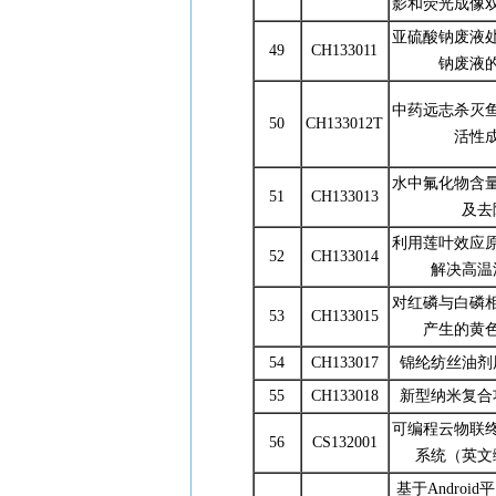
影和荧光成像
亚硫酸钠废液
49
CH133011
钠废液
中药远志杀灭
50
CH133012T
活性
水中氟化物含
51
CH133013
及去
利用莲叶效应
52
CH133014
解决高温
对红磷与白磷
53
CH133015
产生的黄
54
CH133017
锦纶纺丝油剂
55
CH133018
新型纳米复合
可编程云物联
56
CS132001
系统（英文缩
基于Androi