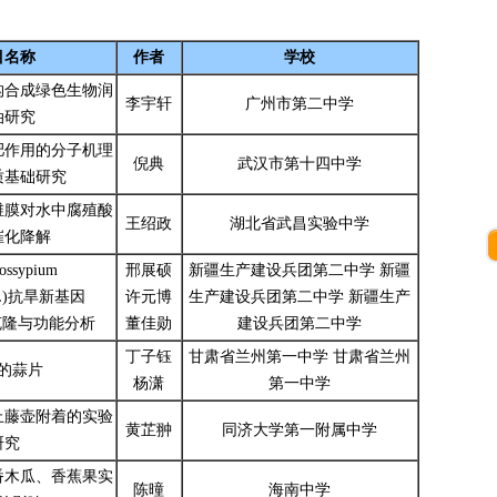
目名称
作者
学校
构合成绿色生物润
李宇轩
广州市第二中学
油研究
肥作用的分子机理
倪典
武汉市第十四中学
质基础研究
维膜对水中腐殖酸
王绍政
湖北省武昌实验中学
催化降解
ssypium
邢展硕
新疆生产建设兵团第二中学 新疆
m.L)抗旱新基因
许元博
生产建设兵团第二中学 新疆生产
的克隆与功能分析
董佳勋
建设兵团第二中学
丁子钰
甘肃省兰州第一中学 甘肃省兰州
的蒜片
杨潇
第一中学
止藤壶附着的实验
黄芷翀
同济大学第一附属中学
研究
番木瓜、香蕉果实
陈曈
海南中学