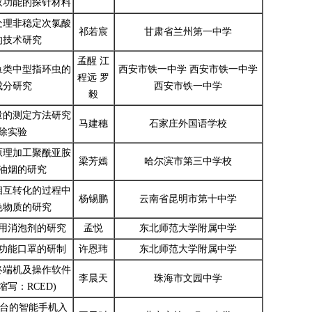
双功能的探针材料
处理非稳定次氯酸
祁若宸
甘肃省兰州第一中学
的技术研究
孟醒 江
鱼类中型指环虫的
西安市铁一中学 西安市铁一中学
程远 罗
成分研究
西安市铁一中学
毅
量的测定方法研究
马建穗
石家庄外国语学校
除实验
原理加工聚酰亚胺
梁芳嫣
哈尔滨市第三中学校
油烟的研究
相互转化的过程中
杨锡鹏
云南省昆明市第十中学
色物质的研究
用消泡剂的研究
孟悦
东北师范大学附属中学
功能口罩的研制
许恩玮
东北师范大学附属中学
终端机及操作软件
李晨天
珠海市文园中学
写：RCED)
d平台的智能手机入