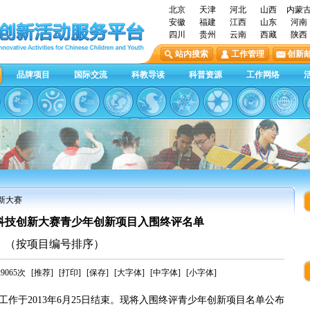
北京
天津
河北
山西
内蒙
安徽
福建
江西
山东
河南
四川
贵州
云南
西藏
陕西
站内搜索
工作管理
创新
品牌项目
国际交流
科教导读
科普资源
工作网络
创新大赛
年科技创新大赛青少年创新项目入围终评名单
（按项目编号排序）
065次
[推荐]
[打印]
[保存]
[大字体]
[中字体]
[小字体]
于2013年6月25日结束。现将入围终评青少年创新项目名单公布