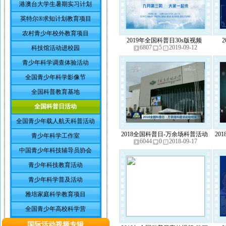
港澳台大学生暑期实习计划
英特尔®求知计划教育项目
农村青少年校外教育项目
2019年全国科普日30s版视频
6807
5
2019-09-12
科技馆活动进校园
青少年科学调查体验活动
全国青少年科学影像节
全国科普教育基地
全国科普日活动
全国青少年载人航天科普活动
2018全国科普日-万余场科普活动
20
青少年科学工作室
6044
0
2018-09-17
陆续展开
中国青少年科技辅导员协会
青少年科技教育活动
青少年科学普及活动
雅培家庭科学教育项目
全国青少年高校科学营
国际活动视频专辑