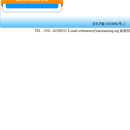
京ICP备11018462号-2
TEL：010—62180521 E-mail:webmaster@xiaoxiaoto