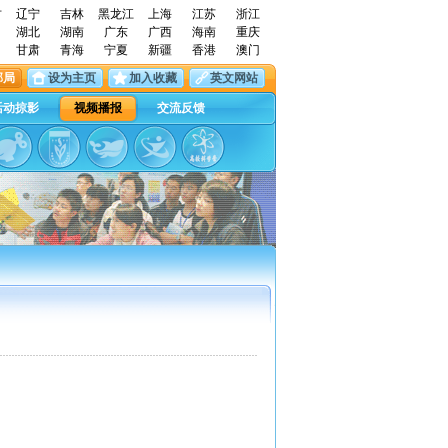
古
辽宁
吉林
黑龙江
上海
江苏
浙江
湖北
湖南
广东
广西
海南
重庆
甘肃
青海
宁夏
新疆
香港
澳门
邮局
设为主页
加入收藏
英文网站
活动掠影
视频播报
交流反馈