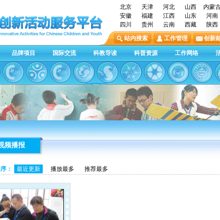
北京
天津
河北
山西
内蒙
安徽
福建
江西
山东
河南
四川
贵州
云南
西藏
陕西
站内搜索
工作管理
创新
品牌项目
国际交流
科教导读
科普资源
工作网络
视频播报
排序：
最近更新
播放最多
推荐最多