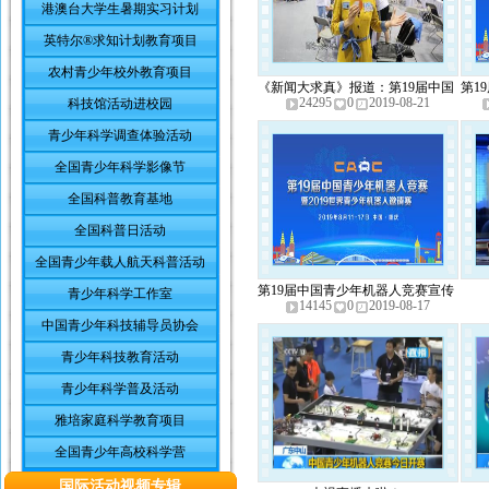
港澳台大学生暑期实习计划
英特尔®求知计划教育项目
农村青少年校外教育项目
《新闻大求真》报道：第19届中国
第1
24295
0
2019-08-21
科技馆活动进校园
青少年机器人竞赛
青少年科学调查体验活动
全国青少年科学影像节
全国科普教育基地
全国科普日活动
全国青少年载人航天科普活动
第19届中国青少年机器人竞赛宣传
青少年科学工作室
14145
0
2019-08-17
片
中国青少年科技辅导员协会
青少年科技教育活动
青少年科学普及活动
雅培家庭科学教育项目
全国青少年高校科学营
国际活动视频专辑