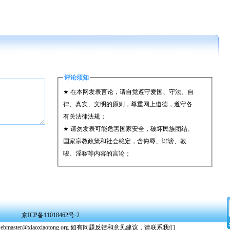
评论须知
★ 在本网发表言论，请自觉遵守爱国、守法、自
律、真实、文明的原则，尊重网上道德，遵守各
有关法律法规；
★ 请勿发表可能危害国家安全，破坏民族团结、
国家宗教政策和社会稳定，含侮辱、诽谤、教
唆、淫秽等内容的言论；
★ 承担一切因您的行为而直接或间接导致的民事
或刑事法律责任；
★ 在本网发表的言论，本网有权在网站内保留、
转载、引用或者删除；
京ICP备11018462号-2
★ 参与评论，即表明您已经阅读并接受上述条
il:webmaster@xiaoxiaotong.org 如有问题反馈和意见建议，请联系我们
款。