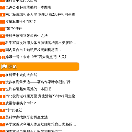
在科普中走向大自然
也许会引起你震撼的一本图书
南北极海域相距万里 竟生活着235种相同生物
质量标准换个“球”？
“米”的变迁
美科学家找到牙齿再生之法
科学家首次利用人体皮肤细胞培育出类胚胎干细胞
国内首台自主知识产权光刻机将面世
嫦娥一号：未来10天“四大看点”引人关注
在科普中走向大自然
漫步在海角天边——著名作家叶永烈的“行走文学”之旅
也许会引起你震撼的一本图书
南北极海域相距万里 竟生活着235种相同生物
质量标准换个“球”？
“米”的变迁
美科学家找到牙齿再生之法
科学家首次利用人体皮肤细胞培育出类胚胎干细胞
国内首台自主知识产权光刻机将面世