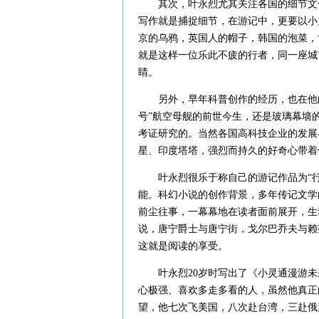
其次，叶永烈尤其关注各国的细节文化
写作就是捕捉细节，在游记中，更要以小
京的乌鸦，英国人的帽子，韩国的泡菜，
就是这样一位乐此不疲的行者，同一座城
睛。
另外，早年科普创作的经历，也在他的
号”航空母舰的前世今生，还是玻璃幕墙
考证研究的。当然各国高科技企业的发展
星、印度塔塔，强烈而持久的好奇心带着
叶永烈很乐于称自己的游记作品为“行
能。科幻小说的创作背景，多年传记文学
前尘往事，一幕幕地在读者面前展开，生
说，唐宁爵士与唐宁街，戈尔巴乔夫与赖
这就是阅读的享受。
叶永烈20岁时写出了《小灵通漫游未来
心极强、喜欢多走多看的人，虽然他真正
望，他七次飞美国，八次赴台湾，三赴俄