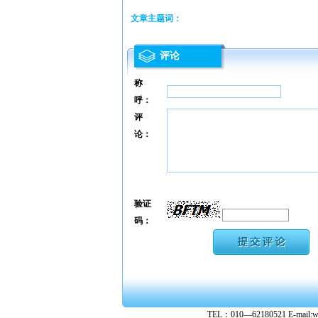
文章主题词：
评论
称
呼：
评
论：
验证
码：
TEL：010—62180521 E-ma