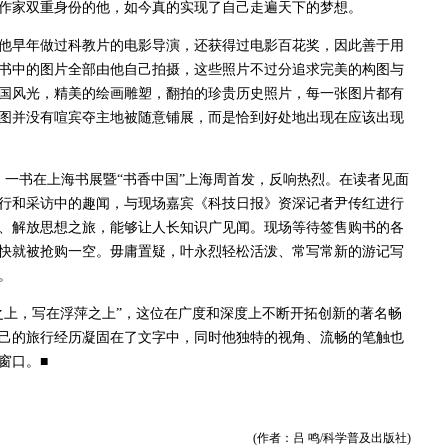
作家双重身份的他，如今真的实现了自己走遍天下的梦想。
早年做过科教片的电影导演，还获得过电影百花奖，因此善于用
书中的图片全部由他自己拍摄，这些照片不过分追求完美的构图与
国风光，精美的绘画雕塑，翻拍的珍贵历史照片，每一张图片都有
图并没有喧宾夺主地被随意铺展，而是恰到好处地出现在应该出现
》一书在上海书展暨“书香中国”上海周首发，反响热烈。在读者见面
行和采访中的趣闻，与现场嘉宾《科技日报》资深记者尹传红进行
、解放思想之旅，能够让人长知识广见闻。现场等待签售购书的各
快就被抢购一空。毋庸置疑，叶永烈轻松活泼、常写常新的游记写
。
上，写在浮萍之上”，这位在广度和深度上不断开拓创新的著名畅
己的旅行经历凝固在了文字中，同时他独特的视角、流畅的笔触也
窗口。■
(作者：吕 鸣/科学普及出版社)