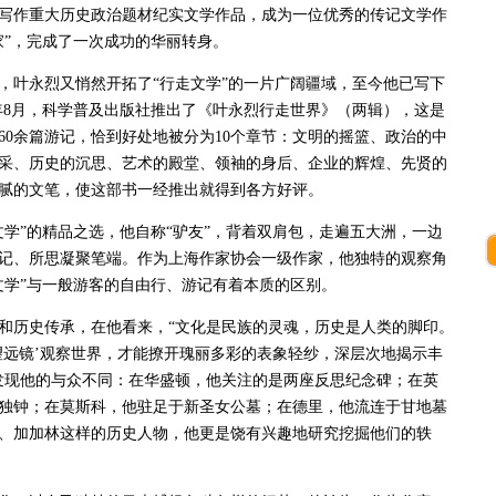
写作重大历史政治题材纪实文学作品，成为一位优秀的传记文学作
作家”，完成了一次成功的华丽转身。
叶永烈又悄然开拓了“行走文学”的一片广阔疆域，至今他已写下
012年8月，科学普及出版社推出了《叶永烈行走世界》（两辑），这是
60余篇游记，恰到好处地被分为10个章节：文明的摇篮、政治的中
采、历史的沉思、艺术的殿堂、领袖的身后、企业的辉煌、先贤的
腻的文笔，使这部书一经推出就得到各方好评。
”的精品之选，他自称“驴友”，背着双肩包，走遍五大洲，一边
记、所思凝聚笔端。作为上海作家协会一级作家，他独特的观察角
文学”与一般游客的自由行、游记有着本质的区别。
历史传承，在他看来，“文化是民族的灵魂，历史是人类的脚印。
望远镜’观察世界，才能撩开瑰丽多彩的表象轻纱，深层次地揭示丰
发现他的与众不同：在华盛顿，他关注的是两座反思纪念碑；在英
独钟；在莫斯科，他驻足于新圣女公墓；在德里，他流连于甘地墓
、加加林这样的历史人物，他更是饶有兴趣地研究挖掘他们的轶