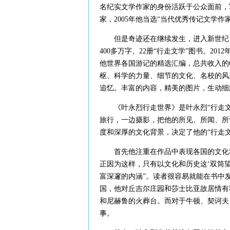
名纪实文学作家的身份活跃于公众面前，
家，2005年他当选“当代优秀传记文学
但是奇迹还在继续发生，进入新世纪，
400多万字、22册“行走文学”图书。2
他世界各国游记的精选汇编，总共收入的
枢、科学的力量、细节的文化、名校的风
追忆。丰富的内容，精美的图片，生动细
《叶永烈行走世界》是叶永烈“行走文学
旅行，一边摄影，把他的所见、所闻、所
度和深厚的文化背景，决定了他的“行走
首先他注重在作品中表现各国的文化和
正因为这样，只有以文化和历史这‘双筒
富深邃的内涵”。读者很容易就能在书中
国，他对丘吉尔庄园和莎士比亚故居情有
和尼赫鲁的火葬台。而对于牛顿、契诃夫
事。