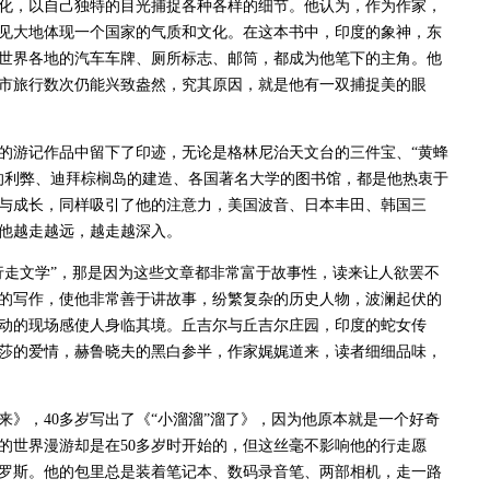
，以自己独特的目光捕捉各种各样的细节。他认为，作为作家，
见大地体现一个国家的气质和文化。在这本书中，印度的象神，东
世界各地的汽车车牌、厕所标志、邮筒，都成为他笔下的主角。他
市旅行数次仍能兴致盎然，究其原因，就是他有一双捕捉美的眼
游记作品中留下了印迹，无论是格林尼治天文台的三件宝、“黄蜂
的利弊、迪拜棕榈岛的建造、各国著名大学的图书馆，都是他热衷于
与成长，同样吸引了他的注意力，美国波音、日本丰田、韩国三
他越走越远，越走越深入。
走文学”，那是因为这些文章都非常富于故事性，读来让人欲罢不
的写作，使他非常善于讲故事，纷繁复杂的历史人物，波澜起伏的
动的现场感使人身临其境。丘吉尔与丘吉尔庄园，印度的蛇女传
莎的爱情，赫鲁晓夫的黑白参半，作家娓娓道来，读者细细品味，
》，40多岁写出了《“小溜溜”溜了》，因为他原本就是一个好奇
的世界漫游却是在50多岁时开始的，但这丝毫不影响他的行走愿
罗斯。他的包里总是装着笔记本、数码录音笔、两部相机，走一路