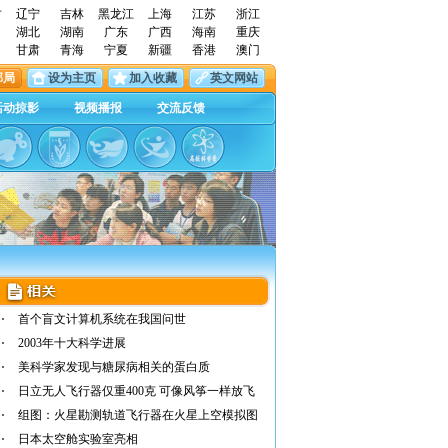
古
辽宁
吉林
黑龙江
上海
江苏
浙江
湖北
湖南
广东
广西
海南
重庆
甘肃
青海
宁夏
新疆
香港
澳门
邮局
设为主页
加入收藏
英文网站
活动掠影
视频播报
交流反馈
首个盲文计算机系统在我国问世
2003年十大科学进展
美科学家发现与糖尿病相关的蛋白质
日立无人飞行器仅重400克 可像风筝一样放飞
组图：火星勘测轨道飞行器在火星上空模拟图
日本太空舱实验室亮相