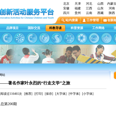
北京
天津
河北
山西
内蒙
安徽
福建
江西
山东
河南
四川
贵州
云南
西藏
陕西
站内搜索
工作管理
创新
品牌项目
国际交流
科教导读
科普资源
工作网络
户网站
——著名作家叶永烈的“行走文学”之旅
阅读过116461次
[推荐]
[打印]
[保存]
[大字体]
[中字体]
[小字体]
总第200期