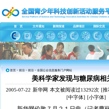
首 页
文件通知
新闻报道
品牌项目
国际交流
首页
> 前沿 > 前沿 > 全国公众信息服务门户网站
美科学家发现与糖尿病相
2005-07-22
新华网
本文被阅读过13292次
[推
[中字体]
[小字体]
新华网伦敦７月２１日电（记者曹丽