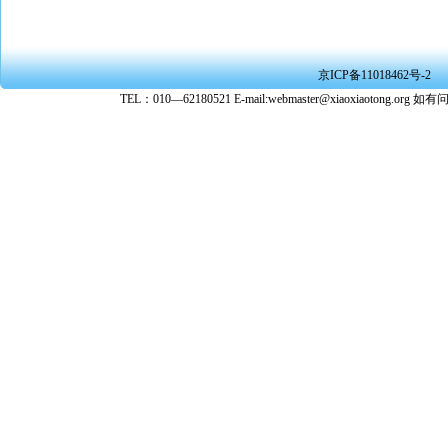
款。
京ICP备11018462号-2
TEL：010—62180521 E-mail:webmaster@xiaoxiaoto