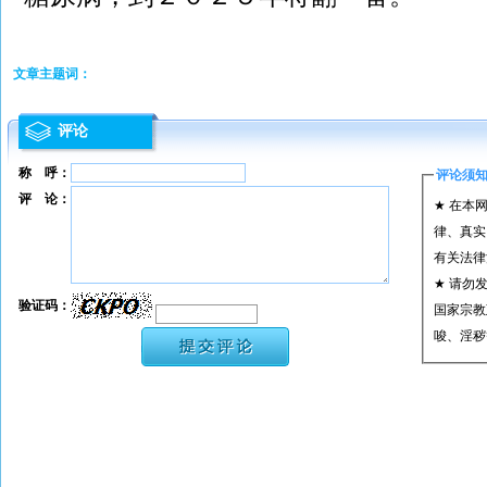
文章主题词：
评论
称 呼：
评论须
评 论：
★ 在本
律、真实
有关法律
★ 请勿
验证码：
国家宗教
唆、淫秽
★ 承担
或刑事法
★ 在本
转载、引
★ 参与