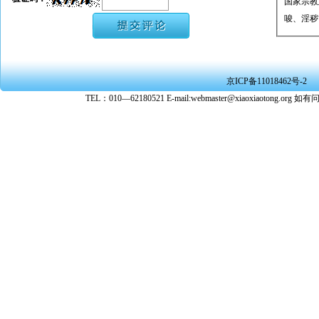
国家宗教
唆、淫秽
★ 承担
或刑事法
★ 在本
京ICP备11018462号-2
转载、引
TEL：010—62180521 E-mail:webmaster@xiaoxiaoto
★ 参与
款。