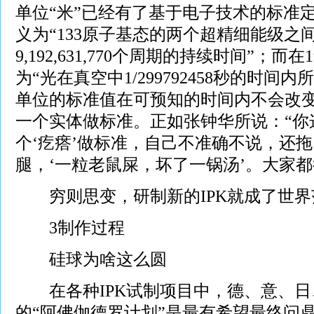
单位“米”已经有了基于电子技术的标准定义
义为“133原子基态的两个超精细能级之
9,192,631,770个周期的持续时间”；而
为“光在真空中1/299792458秒的时间
单位的标准值在可预知的时间内不会改变
一个实体做标准。正如张钟华所说：“你这
个‘疙瘩’做标准，自己不准确不说，还
腿，‘一粒老鼠屎，坏了一锅汤’。大家都
穷则思变，研制新的IPK就成了世界
3制作过程
硅球为啥这么圆
在各种IPK试制项目中，德、意、日
的“阿佛伽德罗计划”是最有希望最终问