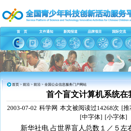
首 页
文件通知
新闻报道
品牌项目
国际交流
首页
> 前沿 > 前沿 > 全国公众信息服务门户网站
首个盲文计算机系统在
2003-07-02
科学网
本文被阅读过14268次
[推
[中字体]
[小字体]
新华社电 占世界盲人总数１／５左