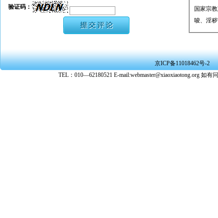
验证码：
国家宗教
唆、淫秽
★ 承担
或刑事法
★ 在本
京ICP备11018462号-2
转载、引
TEL：010—62180521 E-mail:webmaster@xiaoxiaoto
★ 参与
款。