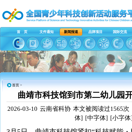
首 页
文件通知
新闻报道
品牌项目
国际交流
首页
>
曲靖市科技馆到市第二幼儿园
2026-03-10
云南省科协
本文被阅读过1565次
体]
[中字体]
[小字体
3月5日，曲靖市科技馆紧扣“科技赋能・