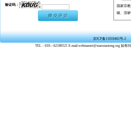
验证码：
国家宗教
唆、淫秽
★ 承担
或刑事法
★ 在本
京ICP备11018462号-2
转载、引
TEL：010—62180521 E-mail:webmaster@xiaoxiaoto
★ 参与
款。