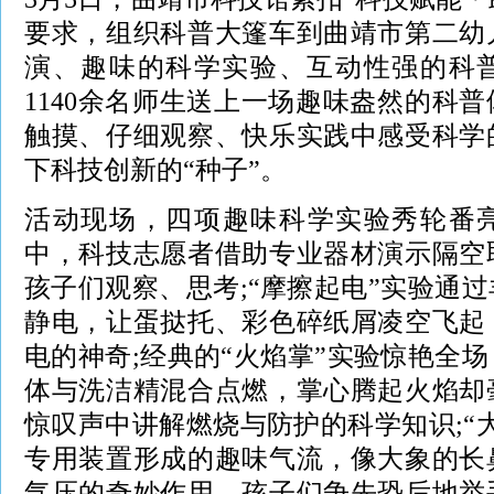
要求，组织科普大篷车到曲靖市第二幼
演、趣味的科学实验、互动性强的科
1140余名师生送上一场趣味盎然的科
触摸、仔细观察、快乐实践中感受科学
下科技创新的“种子”。
活动现场，四项趣味科学实验秀轮番亮
中，科技志愿者借助专业器材演示隔空
孩子们观察、思考;“摩擦起电”实验通
静电，让蛋挞托、彩色碎纸屑凌空飞起
电的神奇;经典的“火焰掌”实验惊艳全
体与洗洁精混合点燃，掌心腾起火焰却
惊叹声中讲解燃烧与防护的科学知识;“
专用装置形成的趣味气流，像大象的长
气压的奇妙作用，孩子们争先恐后地举