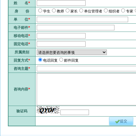
姓 名
*
身 份
学生
教师
家长
单位管理者
组织者
专家
单 位
*
电子邮件
*
移动电话
*
固定电话
*
所属类别
回复方式
*
电话回复
邮件回复
咨询主题
*
咨询内容
*
验证码
提交