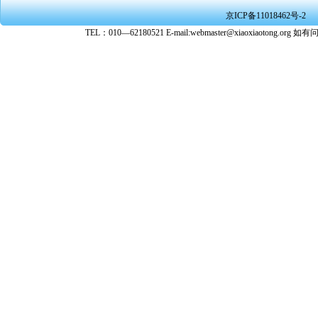
京ICP备11018462号-2
TEL：010—62180521 E-mail:webmaster@xiaoxiaoto