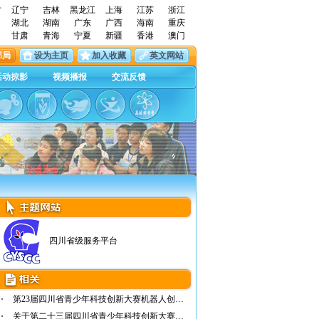
古
辽宁
吉林
黑龙江
上海
江苏
浙江
湖北
湖南
广东
广西
海南
重庆
甘肃
青海
宁夏
新疆
香港
澳门
邮局
设为主页
加入收藏
英文网站
活动掠影
视频播报
交流反馈
四川省级服务平台
第23届四川省青少年科技创新大赛机器人创新设…
关于第二十三届四川省青少年科技创新大赛总评…