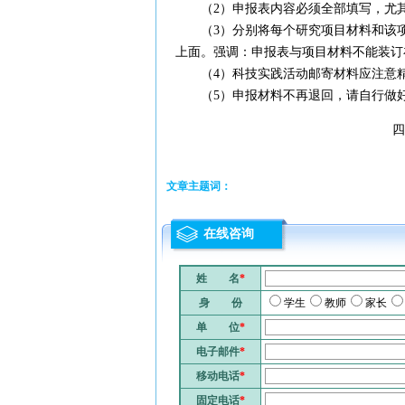
（2）申报表内容必须全部填写，尤其
（3）分别将每个研究项目材料和该项
上面。强调：申报表与项目材料不能装订
（4）科技实践活动邮寄材料应注意精
（5）申报材料不再退回，请自行做
四川省青少年科
2008年4月
文章主题词：
在线咨询
姓 名
*
身 份
学生
教师
家长
单 位
*
电子邮件
*
移动电话
*
固定电话
*