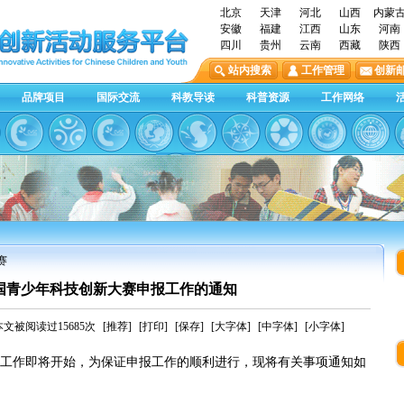
北京
天津
河北
山西
内蒙
安徽
福建
江西
山东
河南
四川
贵州
云南
西藏
陕西
站内搜索
工作管理
创新
品牌项目
国际交流
科教导读
科普资源
工作网络
赛
全国青少年科技创新大赛申报工作的通知
本文被阅读过15685次
[推荐]
[打印]
[保存]
[大字体]
[中字体]
[小字体]
工作即将开始，为保证申报工作的顺利进行，现将有关事项通知如