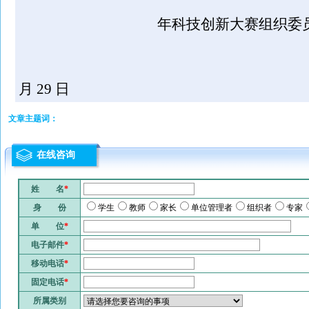
四川省
年科技创新大赛组织委
2018
月 29 日
文章主题词：
在线咨询
姓 名
*
身 份
学生
教师
家长
单位管理者
组织者
专家
单 位
*
电子邮件
*
移动电话
*
固定电话
*
所属类别