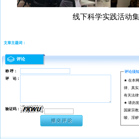
线下科学实践活动
文章主题词：
评论
称 呼：
评论须
评 论：
★ 在本
律、真实
有关法律
★ 请勿
验证码：
国家宗教
唆、淫秽
★ 承担
或刑事法